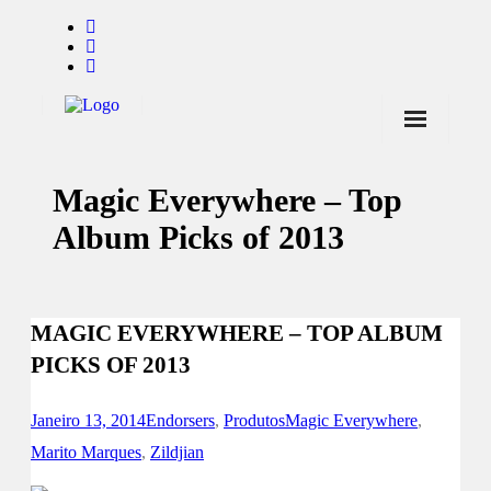
Início
Magic Everywhere – Top
Notícias
Album Picks of 2013
Marcas
Endorsers
MAGIC EVERYWHERE – TOP ALBUM
Pontos de Venda
PICKS OF 2013
Promoções
Contactos
Janeiro 13, 2014
Endorsers
,
Produtos
Magic Everywhere
,
Marito Marques
,
Zildjian