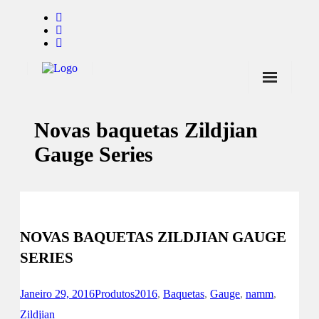
Início
Novas baquetas Zildjian
Notícias
Gauge Series
Marcas
Endorsers
Pontos de Venda
NOVAS BAQUETAS ZILDJIAN GAUGE
Promoções
SERIES
Contactos
Janeiro 29, 2016
Produtos
2016
,
Baquetas
,
Gauge
,
namm
,
Zildjian