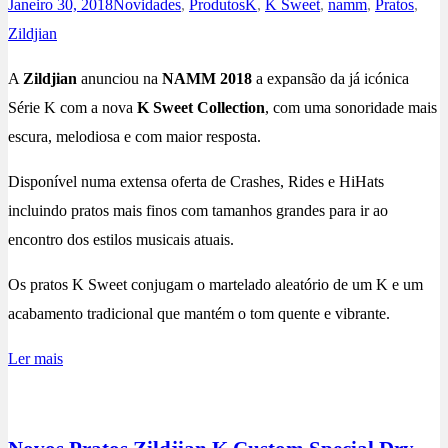
Janeiro 30, 2018
Novidades
,
Produtos
K
,
K Sweet
,
namm
,
Pratos
,
Zildjian
A
Zildjian
anunciou na
NAMM 2018
a expansão da já icónica
Série K com a nova
K Sweet Collection
, com uma sonoridade mais
escura, melodiosa e com maior resposta.
Disponível numa extensa oferta de Crashes, Rides e HiHats
incluindo pratos mais finos com tamanhos grandes para ir ao
encontro dos estilos musicais atuais.
Os pratos K Sweet conjugam o martelado aleatório de um K e um
acabamento tradicional que mantém o tom quente e vibrante.
Ler mais