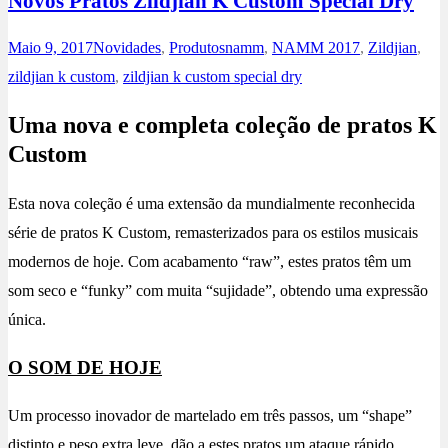
Novos Pratos Zildjian K Custom Special Dry
Maio 9, 2017
Novidades
,
Produtos
namm
,
NAMM 2017
,
Zildjian
,
zildjian k custom
,
zildjian k custom special dry
Uma nova e completa coleção de pratos K
Custom
Esta nova coleção é uma extensão da mundialmente reconhecida
série de pratos K Custom, remasterizados para os estilos musicais
modernos de hoje. Com acabamento “raw”, estes pratos têm um
som seco e “funky” com muita “sujidade”, obtendo uma expressão
única.
O SOM DE HOJE
Um processo inovador de martelado em três passos, um “shape”
distinto e peso extra leve, dão a estes pratos um ataque rápido,