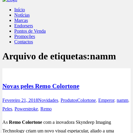
Início
Notícias
Marcas
Endorsers
Pontos de Venda
Promoções
Contactos
Arquivo de etiquetas:
namm
Novas peles Remo Colortone
Fevereiro 21, 2018
Novidades
,
Produtos
Colortone
,
Emperor
,
namm
,
Peles
,
Powerstroke
,
Remo
As
Remo Colortone
com a inovadora Skyndeep Imaging
Technology criam um novo visual espetacular, aliado a uma