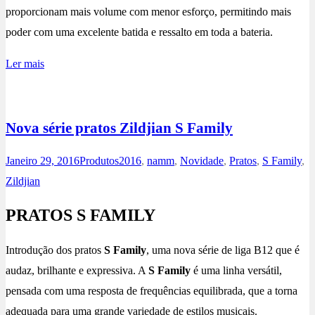
proporcionam mais volume com menor esforço, permitindo mais
poder com uma excelente batida e ressalto em toda a bateria.
Ler mais
Nova série pratos Zildjian S Family
Janeiro 29, 2016
Produtos
2016
,
namm
,
Novidade
,
Pratos
,
S Family
,
Zildjian
PRATOS S FAMILY
Introdução dos pratos
S Family
, uma nova série de liga B12 que é
audaz, brilhante e expressiva. A
S Family
é uma linha versátil,
pensada com uma resposta de frequências equilibrada, que a torna
adequada para uma grande variedade de estilos musicais.