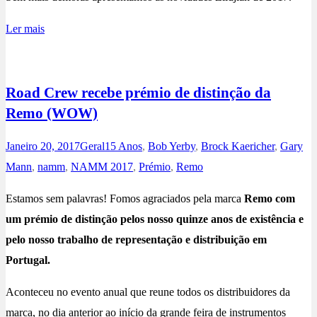
Ler mais
Road Crew recebe prémio de distinção da
Remo (WOW)
Janeiro 20, 2017
Geral
15 Anos
,
Bob Yerby
,
Brock Kaericher
,
Gary
Mann
,
namm
,
NAMM 2017
,
Prémio
,
Remo
Estamos sem palavras! Fomos agraciados pela marca
Remo com
um prémio de distinção pelos nosso quinze anos de existência e
pelo nosso trabalho de representação e distribuição em
Portugal.
Aconteceu no evento anual que reune todos os distribuidores da
marca, no dia anterior ao início da grande feira de instrumentos