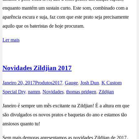
enquanto mantém um sustain curto. Este som, combinado com a
aparência escura e suja, faz com que este prato seja precisamente
aquilo que os bateristas de hoje procuram.
Ler mais
Novidades Zildjian 2017
Janeiro 20, 2017
Produtos
2017
,
Gauge
,
Josh Dun
,
K Custom
Special Dry
,
namm
,
Novidades
,
thomas pridgen
,
Zildjian
Janeiro é sempre um mês excitante na Zildjian! É a altura em que
são divulgados os novos pratos e baquetas do ano e estamos tão
ansiosos quanto tu!
Sem mais demoras apresentamos as novidades Zildjian de 2017.