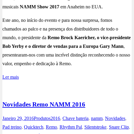
musicais
NAMM Show 2017
em Anaheim no EUA.
Este ano, no início do evento e para nossa surpresa, fomos
chamados ao palco e na presença dos distribuidores de todo o
mundo, o presidente da
Remo Brock Kaericher, o vice-presidente
Bob Yerby e o diretor de vendas para a Europa Gary Mann
,
presentearam-nos com uma incrível distinção reconhecendo o nosso
valor, empenho e dedicação à Remo.
Ler mais
Novidades Remo NAMM 2016
Janeiro 29, 2016
Produtos
2016
,
Chave bateria
,
namm
,
Novidades
,
Pad treino
,
Quicktech
,
Remo
,
Rhythm Pal
,
Silentstroke
,
Snare Clip
,