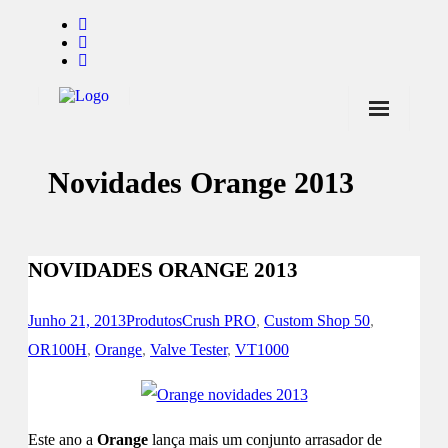
Início
Novidades Orange 2013
Notícias
Marcas
Endorsers
NOVIDADES ORANGE 2013
Pontos de Venda
Junho 21, 2013
Produtos
Crush PRO
,
Custom Shop 50
,
Promoções
OR100H
,
Orange
,
Valve Tester
,
VT1000
Contactos
Este ano a
Orange
lança mais um conjunto arrasador de