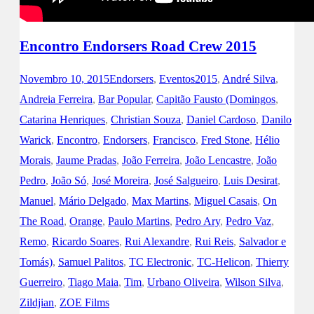
Encontro Endorsers Road Crew 2015
Novembro 10, 2015
Endorsers
,
Eventos
2015
,
André Silva
,
Andreia Ferreira
,
Bar Popular
,
Capitão Fausto (Domingos
,
Catarina Henriques
,
Christian Souza
,
Daniel Cardoso
,
Danilo
Warick
,
Encontro
,
Endorsers
,
Francisco
,
Fred Stone
,
Hélio
Morais
,
Jaume Pradas
,
João Ferreira
,
João Lencastre
,
João
Pedro
,
João Só
,
José Moreira
,
José Salgueiro
,
Luis Desirat
,
Manuel
,
Mário Delgado
,
Max Martins
,
Miguel Casais
,
On
The Road
,
Orange
,
Paulo Martins
,
Pedro Ary
,
Pedro Vaz
,
Remo
,
Ricardo Soares
,
Rui Alexandre
,
Rui Reis
,
Salvador e
Tomás)
,
Samuel Palitos
,
TC Electronic
,
TC-Helicon
,
Thierry
Guerreiro
,
Tiago Maia
,
Tim
,
Urbano Oliveira
,
Wilson Silva
,
Zildjian
,
ZOE Films