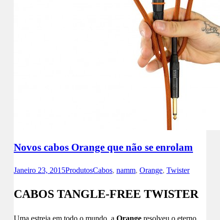
Novos cabos Orange que não se enrolam
Janeiro 23, 2015
Produtos
Cabos
,
namm
,
Orange
,
Twister
CABOS TANGLE-FREE TWISTER
Uma estreia em todo o mundo, a
Orange
resolveu o eterno