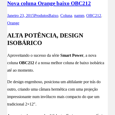
Nova coluna Orange baixo OBC212
Janeiro 23, 2015
Produtos
Baixo
,
Coluna
,
namm
,
OBC212
,
Orange
ALTA POTÊNCIA, DESIGN
ISOBÁRICO
Aproveitando o sucesso da série
Smart Power
, a nova
coluna
OBC212
é a nossa melhor coluna de baixo isobárica
até ao momento.
De design engenhoso, posiciona um altifalante por trás do
outro, criando uma câmara hermética com uma projeção
impressionante num invólucro mais compacto do que um
tradicional 2×12″.