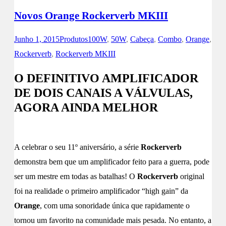
Novos Orange Rockerverb MKIII
Junho 1, 2015
Produtos
100W
,
50W
,
Cabeça
,
Combo
,
Orange
,
Rockerverb
,
Rockerverb MKIII
O DEFINITIVO AMPLIFICADOR
DE DOIS CANAIS A VÁLVULAS,
AGORA AINDA MELHOR
A celebrar o seu 11º aniversário, a série
Rockerverb
demonstra bem que um amplificador feito para a guerra, pode
ser um mestre em todas as batalhas! O
Rockerverb
original
foi na realidade o primeiro amplificador “high gain” da
Orange
, com uma sonoridade única que rapidamente o
tornou um favorito na comunidade mais pesada. No entanto, a