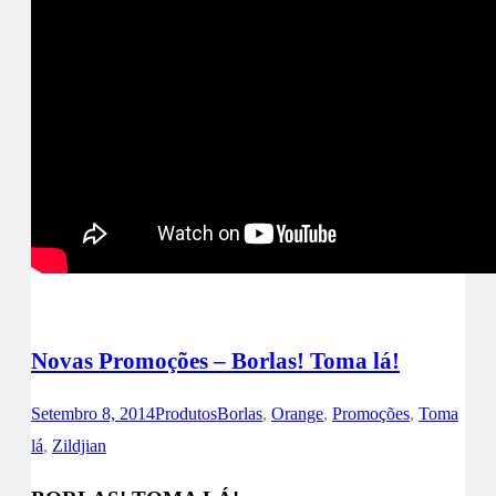
Novas Promoções – Borlas! Toma lá!
Setembro 8, 2014
Produtos
Borlas
,
Orange
,
Promoções
,
Toma
lá
,
Zildjian