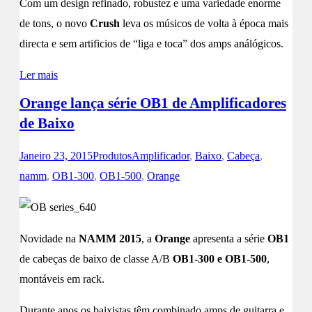
Com um design refinado, robustez e uma variedade enorme
de tons, o novo
Crush
leva os músicos de volta à época mais
directa e sem artificios de “liga e toca” dos amps análógicos.
Ler mais
Orange lança série OB1 de Amplificadores
de Baixo
Janeiro 23, 2015
Produtos
Amplificador
,
Baixo
,
Cabeça
,
namm
,
OB1-300
,
OB1-500
,
Orange
Novidade na
NAMM 2015
, a
Orange
apresenta a série
OB1
de cabeças de baixo de classe A/B
OB1-300 e OB1-500
,
montáveis em rack.
Durante anos os baixistas têm combinado amps de guitarra e