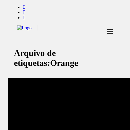
Início
Arquivo de
Notícias
etiquetas:
Orange
Marcas
Endorsers
Pontos de Venda
Promoções
Contactos