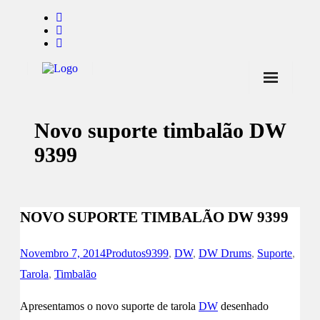
Início
Novo suporte timbalão DW
Notícias
9399
Marcas
Endorsers
NOVO SUPORTE TIMBALÃO DW 9399
Pontos de Venda
Promoções
Novembro 7, 2014
Produtos
9399
,
DW
,
DW Drums
,
Suporte
,
Contactos
Tarola
,
Timbalão
Apresentamos o novo suporte de tarola
DW
desenhado