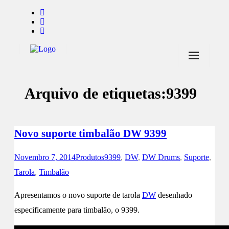
Início
Arquivo de etiquetas:
9399
Notícias
Marcas
Novo suporte timbalão DW 9399
Endorsers
Pontos de Venda
Novembro 7, 2014
Produtos
9399
,
DW
,
DW Drums
,
Suporte
,
Tarola
,
Timbalão
Promoções
Apresentamos o novo suporte de tarola
DW
desenhado
Contactos
especificamente para timbalão, o 9399.