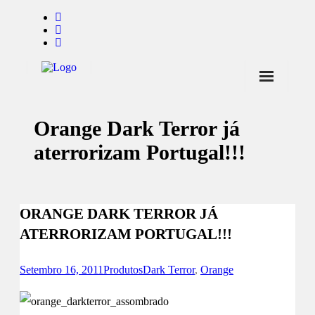
Início
Orange Dark Terror já
Notícias
aterrorizam Portugal!!!
Marcas
Endorsers
ORANGE DARK TERROR JÁ
Pontos de Venda
ATERRORIZAM PORTUGAL!!!
Promoções
Contactos
Setembro 16, 2011
Produtos
Dark Terror
,
Orange