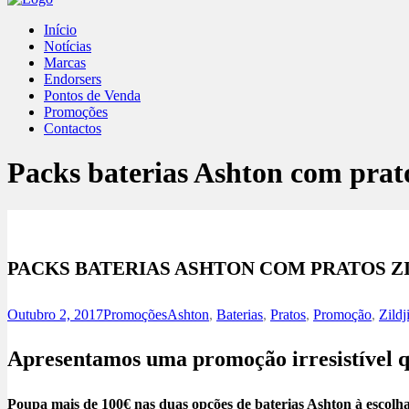
Início
Notícias
Marcas
Endorsers
Pontos de Venda
Promoções
Contactos
Packs baterias Ashton com prato
PACKS BATERIAS ASHTON COM PRATOS Z
Outubro 2, 2017
Promoções
Ashton
,
Baterias
,
Pratos
,
Promoção
,
Zildj
Apresentamos uma promoção irresistível qu
Poupa mais de 100€ nas duas opções de baterias Ashton à escolha