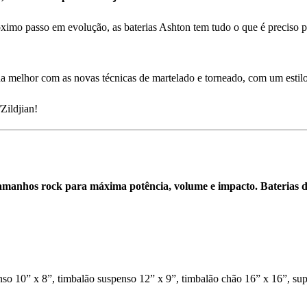
róximo passo em evolução, as baterias Ashton tem tudo o que é preciso p
nda melhor com as novas técnicas de martelado e torneado, com um esti
Zildjian!
amanhos rock para máxima potência, volume e impacto. Baterias di
 10” x 8”, timbalão suspenso 12” x 9”, timbalão chão 16” x 16”, supo