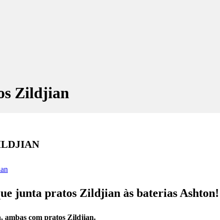
s Zildjian
ILDJIAN
ian
e junta pratos Zildjian às baterias Ashton!
, ambas com pratos Zildjian.