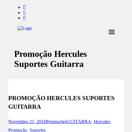
Início
Promoção Hercules
Notícias
Suportes Guitarra
Marcas
Endorsers
Pontos de Venda
PROMOÇÃO HERCULES SUPORTES
Promoções
GUITARRA
Contactos
Novembro 21, 2016
Promoções
GUITARRA
,
Hercules
,
Promoção
,
Suportes