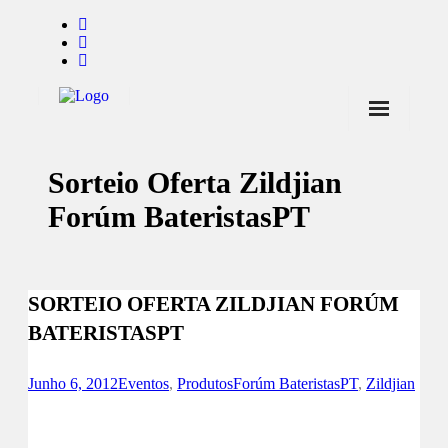
Início
Sorteio Oferta Zildjian
Notícias
Forúm BateristasPT
Marcas
Endorsers
SORTEIO OFERTA ZILDJIAN FORÚM
Pontos de Venda
BATERISTASPT
Promoções
Contactos
Junho 6, 2012
Eventos
,
Produtos
Forúm BateristasPT
,
Zildjian