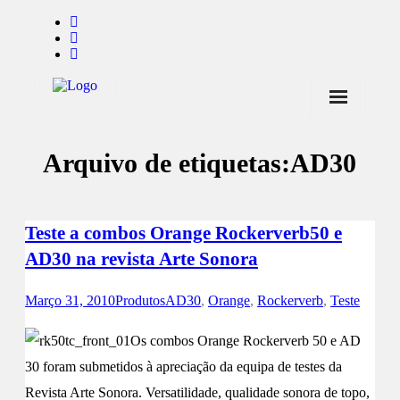
Início
Arquivo de etiquetas:
AD30
Notícias
Marcas
Teste a combos Orange Rockerverb50 e
Endorsers
AD30 na revista Arte Sonora
Pontos de Venda
Março 31, 2010
Produtos
AD30
,
Orange
,
Rockerverb
,
Teste
Promoções
Os combos Orange Rockerverb 50 e AD
Contactos
30 foram submetidos à apreciação da equipa de testes da
Revista Arte Sonora. Versatilidade, qualidade sonora de topo,