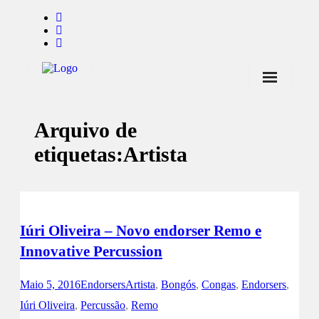
Início
Arquivo de
Notícias
etiquetas:
Artista
Marcas
Endorsers
Pontos de Venda
Iúri Oliveira – Novo endorser Remo e
Promoções
Innovative Percussion
Contactos
Maio 5, 2016
Endorsers
Artista
,
Bongós
,
Congas
,
Endorsers
,
Iúri Oliveira
,
Percussão
,
Remo