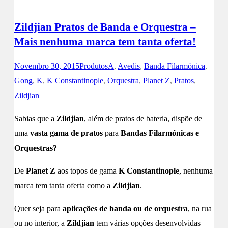
Zildjian Pratos de Banda e Orquestra –
Mais nenhuma marca tem tanta oferta!
Novembro 30, 2015
Produtos
A
,
Avedis
,
Banda Filarmónica
,
Gong
,
K
,
K Constantinople
,
Orquestra
,
Planet Z
,
Pratos
,
Zildjian
Sabias que a
Zildjian
, além de pratos de bateria, dispõe de
uma
vasta gama de pratos
para
Bandas Filarmónicas e
Orquestras?
De
Planet Z
aos topos de gama
K Constantinople
, nenhuma
marca tem tanta oferta como a
Zildjian
.
Quer seja para
aplicações de banda ou de orquestra
, na rua
ou no interior, a
Zildjian
tem várias opções desenvolvidas