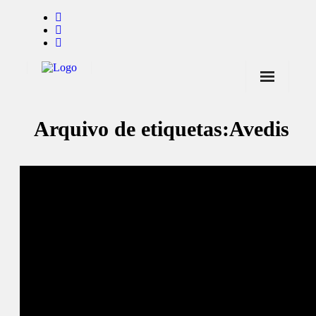
Início
Arquivo de etiquetas:
Avedis
Notícias
Marcas
Endorsers
Pontos de Venda
Promoções
Contactos