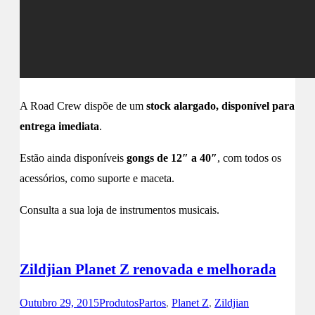
A Road Crew dispõe de um
stock alargado, disponível para
entrega imediata
.
Estão ainda disponíveis
gongs de 12″ a 40″
, com todos os
acessórios, como suporte e maceta.
Consulta a sua loja de instrumentos musicais.
Zildjian Planet Z renovada e melhorada
Outubro 29, 2015
Produtos
Partos
,
Planet Z
,
Zildjian