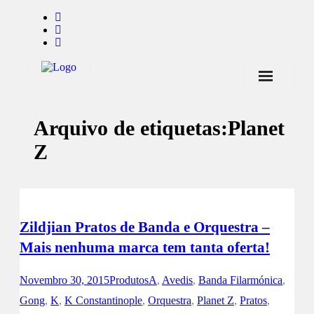
Início
Arquivo de etiquetas:
Planet
Notícias
Z
Marcas
Endorsers
Pontos de Venda
Zildjian Pratos de Banda e Orquestra –
Promoções
Mais nenhuma marca tem tanta oferta!
Contactos
Novembro 30, 2015
Produtos
A
,
Avedis
,
Banda Filarmónica
,
Gong
,
K
,
K Constantinople
,
Orquestra
,
Planet Z
,
Pratos
,