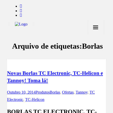
Início
Arquivo de etiquetas:
Borlas
Notícias
Marcas
Endorsers
Novas Borlas TC Electronic, TC-Helicon e
Pontos de Venda
Tannoy! Toma lá!
Promoções
Outubro 10, 2014
Produtos
Borlas
,
Ofertas
,
Tannoy
,
TC
Contactos
Electronic
,
TC-Helicon
BORLAS TC ELECTRONIC, TC-