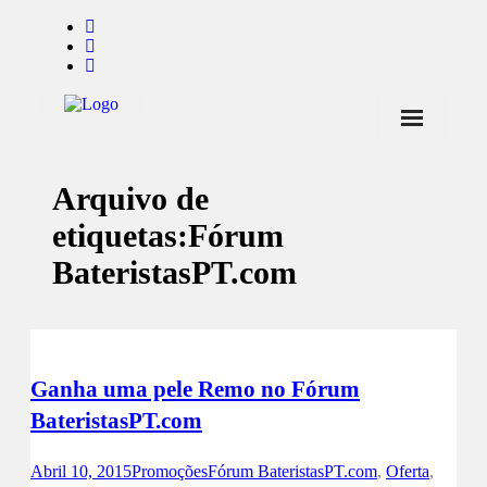
Início
Arquivo de
Notícias
etiquetas:
Fórum
Marcas
BateristasPT.com
Endorsers
Pontos de Venda
Promoções
Ganha uma pele Remo no Fórum
BateristasPT.com
Contactos
Abril 10, 2015
Promoções
Fórum BateristasPT.com
,
Oferta
,