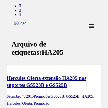
Início
Arquivo de
Notícias
etiquetas:
HA205
Marcas
Endorsers
Pontos de Venda
Hercules Oferta extensão HA205 nos
Promoções
suportes GS523B e GS525B
Contactos
Setembro 7, 2015
Promoções
GS523B
,
GS525B
,
HA205
,
Hercules
,
Oferta
,
Promoção