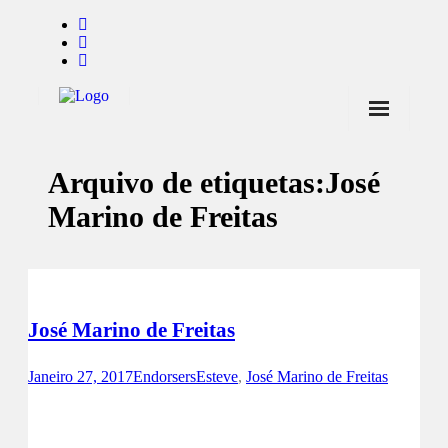
Início
Arquivo de etiquetas:
José
Notícias
Marino de Freitas
Marcas
Endorsers
Pontos de Venda
José Marino de Freitas
Promoções
Janeiro 27, 2017
Endorsers
Esteve
,
José Marino de Freitas
Contactos
Facebook