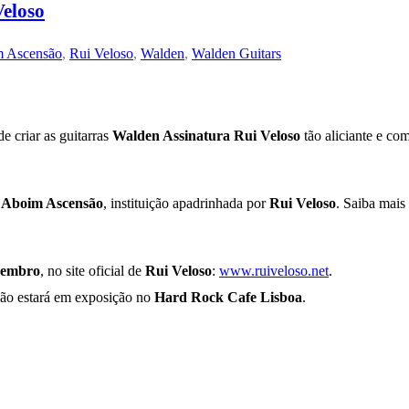
Veloso
m Ascensão
,
Rui Veloso
,
Walden
,
Walden Guitars
e criar as guitarras
Walden Assinatura Rui Veloso
tão aliciante e co
 Aboim Ascensão
, instituição apadrinhada por
Rui Veloso
. Saiba mais
vembro
, no site oficial de
Rui Veloso
:
www.ruiveloso.net
.
ilão estará em exposição no
Hard Rock Cafe Lisboa
.