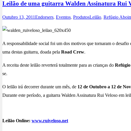
Leilão de uma guitarra Walden Assinatura Rui 
Outubro 13, 2011
Endorsers
,
Eventos
,
Produtos
Leilão
,
Refúgio Aboi
A responsabilidade social foi um dos motivos que tornaram o desafio d
uma destas guitarra, doada pela
Road Crew
.
A receita deste leilão reverterá totalmente para as crianças do
Refúgio
se.
O leilão irá decorrer durante um mês, de
12 de Outubro a 12 de No
Durante este período, a guitarra Walden Assinatura Rui Veloso em le
Leilão Online:
www.ruiveloso.net