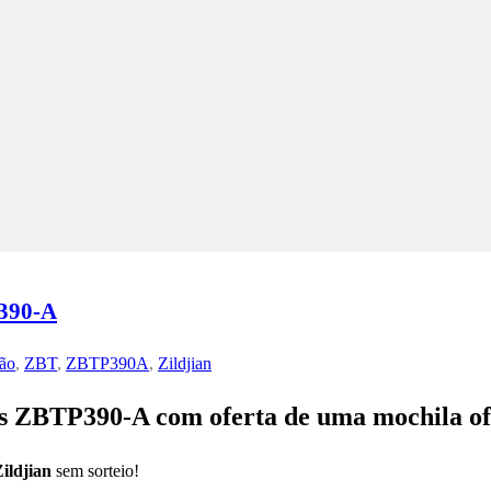
P390-A
ão
,
ZBT
,
ZBTP390A
,
Zildjian
os ZBTP390-A com oferta de uma mochila of
ildjian
sem sorteio!