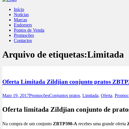
Início
Notícias
Marcas
Endorsers
Pontos de Venda
Promoções
Contactos
Arquivo de etiquetas:
Limitada
Oferta Limitada Zildjian conjunto pratos ZBT
Maio 19, 2017
Promoções
Conjuntos pratos
,
Limitada
,
Oferta
,
Promoç
Oferta limitada Zildjian conjunto de prat
Na compra de um conjunto
ZBTP390-A
recebes uma grande oferta
Z