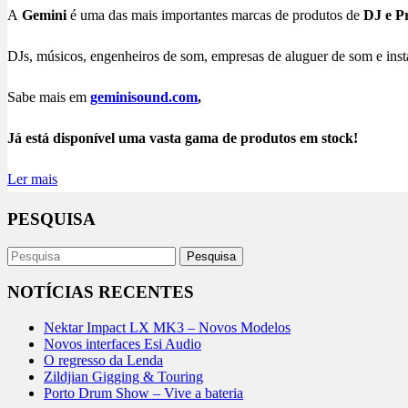
A
Gemini
é uma das mais importantes marcas de produtos de
DJ e P
DJs, músicos, engenheiros de som, empresas de aluguer de som e instal
Sabe mais em
geminisound.com
,
Já está disponível uma vasta gama de produtos em stock!
Ler mais
PESQUISA
NOTÍCIAS RECENTES
Nektar Impact LX MK3 – Novos Modelos
Novos interfaces Esi Audio
O regresso da Lenda
Zildjian Gigging & Touring
Porto Drum Show – Vive a bateria