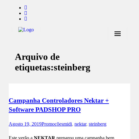
Início
Arquivo de
Notícias
etiquetas:
steinberg
Marcas
Endorsers
Pontos de Venda
Campanha Controladores Nektar +
Promoções
Software PADSHOP PRO
Contactos
Agosto 19, 2019
Promoções
midi
,
nektar
,
steinberg
Este verão a
NEKTAR
preparou uma campanha bem