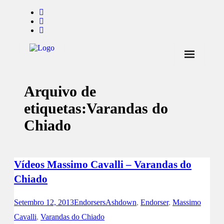
Início
Arquivo de
Notícias
etiquetas:
Varandas do
Marcas
Chiado
Endorsers
Pontos de Venda
Vídeos Massimo Cavalli – Varandas do
Promoções
Chiado
Contactos
Setembro 12, 2013
Endorsers
Ashdown
,
Endorser
,
Massimo
Cavalli
,
Varandas do Chiado