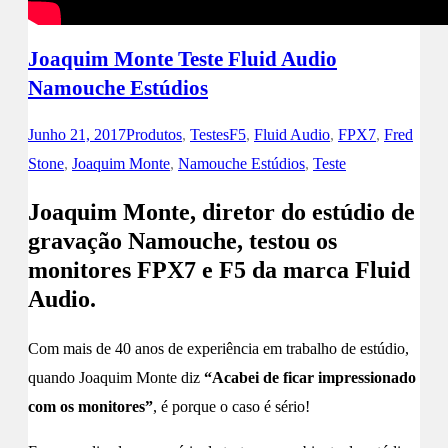
Joaquim Monte Teste Fluid Audio
Namouche Estúdios
Junho 21, 2017
Produtos
,
Testes
F5
,
Fluid Audio
,
FPX7
,
Fred
Stone
,
Joaquim Monte
,
Namouche Estúdios
,
Teste
Joaquim Monte, diretor do estúdio de
gravação Namouche, testou os
monitores FPX7 e F5 da marca Fluid
Audio.
Com mais de 40 anos de experiência em trabalho de estúdio,
quando Joaquim Monte diz
“Acabei de ficar impressionado
com os monitores”
, é porque o caso é sério!