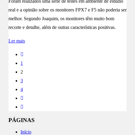
Foram realizados uma série de testes em ambiente de estúdio
real e a opinião sobre os monitores FPX7 e F5 não poderia ser
melhor. Segundo Joaquim, os monitores têm muito bom
recorte e detalhe, além de outras características positivas.
Ler mais
1
2
3
4
PÁGINAS
Início