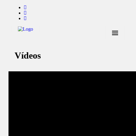
Início
Vídeos
Notícias
Marcas
Endorsers
Pontos de Venda
Promoções
Contactos