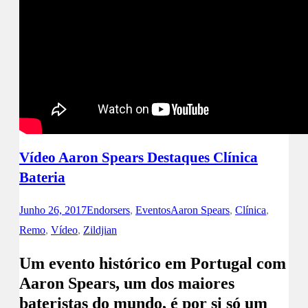
Vídeo Aaron Spears Destaques Clínica
Bateria
Junho 26, 2017
Endorsers
,
Eventos
Aaron Spears
,
Clínica
,
Remo
,
Vídeo
,
Zildjian
Um evento histórico em Portugal com
Aaron Spears, um dos maiores
bateristas do mundo, é por si só um