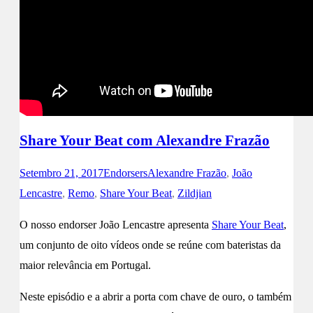
Share Your Beat com Alexandre Frazão
Setembro 21, 2017
Endorsers
Alexandre Frazão
,
João
Lencastre
,
Remo
,
Share Your Beat
,
Zildjian
O nosso endorser João Lencastre apresenta
Share Your Beat
,
um conjunto de oito vídeos onde se reúne com bateristas da
maior relevância em Portugal.
Neste episódio e a abrir a porta com chave de ouro, o também