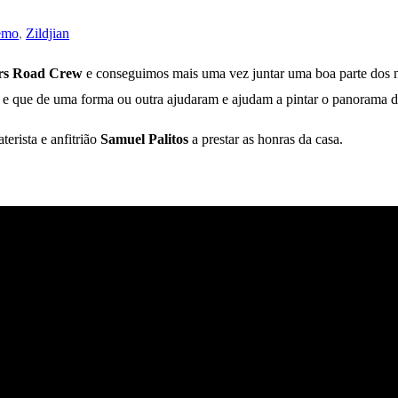
emo
,
Zildjian
rs Road Crew
e conseguimos mais uma vez juntar uma boa parte dos no
as e que de uma forma ou outra ajudaram e ajudam a pintar o panorama 
terista e anfitrião
Samuel Palitos
a prestar as honras da casa.