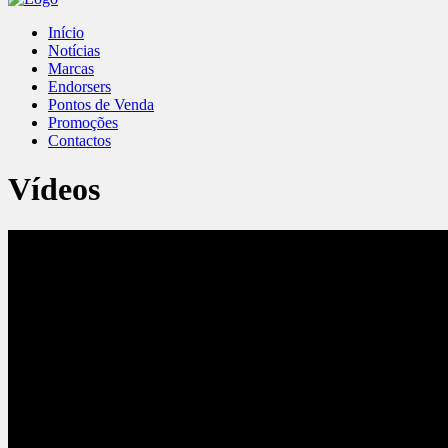
Início
Notícias
Marcas
Endorsers
Pontos de Venda
Promoções
Contactos
Vídeos