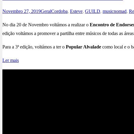
Novembro 27, 2019
Geral
Cordoba
,
Esteve
,
GUILD
,
musicnomad
,
R
No dia 20 de Novembro voltámos a realizar o
Encontro de Endorse
edição voltámos a promover a partilha entre músicos de todas as áre
Para a 3ª edição, voltámos a ter o
Popular Alvalade
como local e o ba
Ler mais