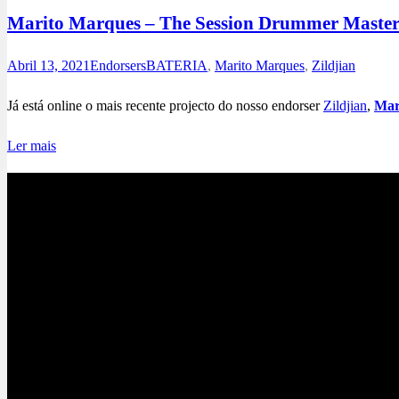
Marito Marques – The Session Drummer Master
Abril 13, 2021
Endorsers
BATERIA
,
Marito Marques
,
Zildjian
Já está online o mais recente projecto do nosso endorser
Zildjian
,
Mar
Ler mais