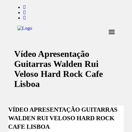
Início
Vídeo Apresentação
Notícias
Guitarras Walden Rui
Marcas
Veloso Hard Rock Cafe
Endorsers
Lisboa
Pontos de Venda
Promoções
VÍDEO APRESENTAÇÃO GUITARRAS
Contactos
WALDEN RUI VELOSO HARD ROCK
CAFE LISBOA