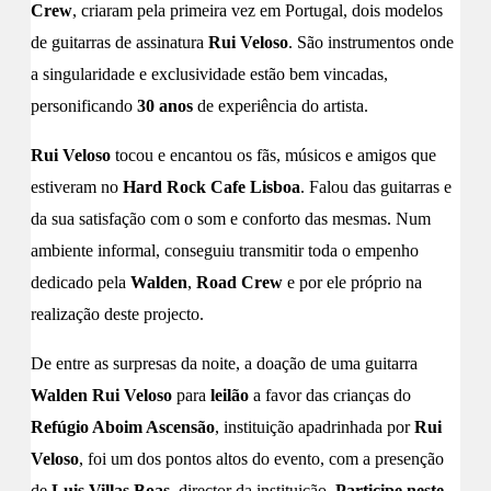
Crew
, criaram pela primeira vez em Portugal, dois modelos
de guitarras de assinatura
Rui Veloso
. São instrumentos onde
a singularidade e exclusividade estão bem vincadas,
personificando
30 anos
de experiência do artista.
Rui Veloso
tocou e encantou os fãs, músicos e amigos que
estiveram no
Hard Rock Cafe Lisboa
. Falou das guitarras e
da sua satisfação com o som e conforto das mesmas. Num
ambiente informal, conseguiu transmitir toda o empenho
dedicado pela
Walden
,
Road Crew
e por ele próprio na
realização deste projecto.
De entre as surpresas da noite, a doação de uma guitarra
Walden Rui Veloso
para
leilão
a favor das crianças do
Refúgio Aboim Ascensão
, instituição apadrinhada por
Rui
Veloso
, foi um dos pontos altos do evento, com a presenção
de
Luis Villas Boas
, director da instituição.
Participe neste