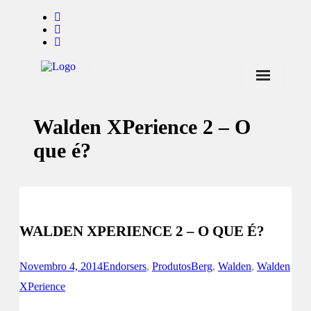
Início
Walden XPerience 2 – O
Notícias
que é?
Marcas
Endorsers
Pontos de Venda
WALDEN XPERIENCE 2 – O QUE É?
Promoções
Contactos
Novembro 4, 2014
Endorsers
,
Produtos
Berg
,
Walden
,
Walden
XPerience