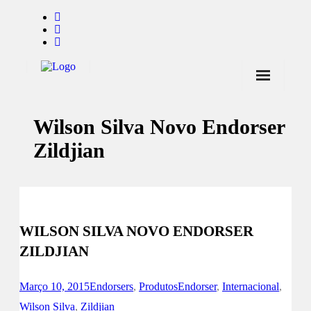
Início
Wilson Silva Novo Endorser
Notícias
Zildjian
Marcas
Endorsers
Pontos de Venda
WILSON SILVA NOVO ENDORSER
Promoções
ZILDJIAN
Contactos
Março 10, 2015
Endorsers
,
Produtos
Endorser
,
Internacional
,
Wilson Silva
,
Zildjian