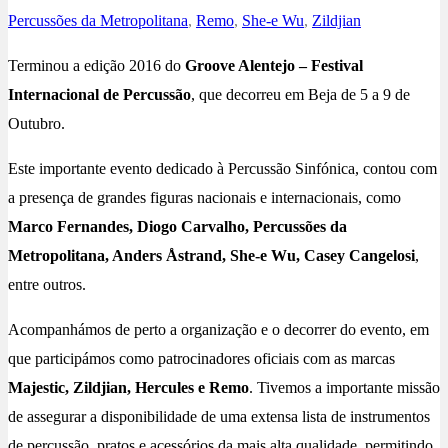
Percussões da Metropolitana
,
Remo
,
She-e Wu
,
Zildjian
Terminou a edição 2016 do
Groove Alentejo – Festival
Internacional de Percussão
, que decorreu em Beja de 5 a 9 de
Outubro.
Este importante evento dedicado à Percussão Sinfónica, contou com
a presença de grandes figuras nacionais e internacionais, como
Marco Fernandes, Diogo Carvalho, Percussões da
Metropolitana, Anders Åstrand, She-e Wu, Casey Cangelosi
,
entre outros.
Acompanhámos de perto a organização e o decorrer do evento, em
que participámos como patrocinadores oficiais com as marcas
Majestic, Zildjian, Hercules e Remo
. Tivemos a importante missão
de assegurar a disponibilidade de uma extensa lista de instrumentos
de percussão, pratos e acessórios da mais alta qualidade, permitindo