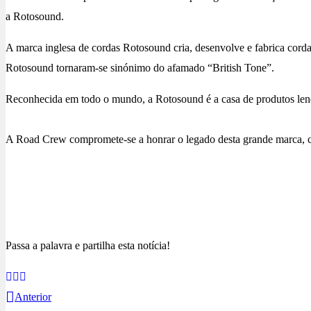
a Rotosound.
A marca inglesa de cordas Rotosound cria, desenvolve e fabrica cordas
Rotosound tornaram-se sinónimo do afamado “British Tone”.
Reconhecida em todo o mundo, a Rotosound é a casa de produtos lendár
A Road Crew compromete-se a honrar o legado desta grande marca, c
Conhece a Rotosound no site da marca
Passa a palavra e partilha esta notícia!
Anterior