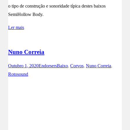
o tipo de construção e sonoridade típica destes baixos
SemiHollow Body.
Ler mais
Nuno Correia
Outubro 1, 2020
Endorsers
Baixo
,
Corvos
,
Nuno Correia
,
Rotosound
Facebook
Instagram
Youtube