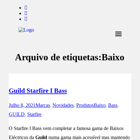
Início
Arquivo de etiquetas:
Baixo
Notícias
Marcas
Endorsers
Guild Starfire I Bass
Pontos de Venda
Julho 8, 2021
Marcas
,
Novidades
,
Produtos
Baixo
,
Bass
,
Promoções
GUILD
,
Starfire
Contactos
O Starfire I Bass vem completar a famosa gama de Baixos
Eléctricos da
Guild
numa gama mais acessível mas mantendo