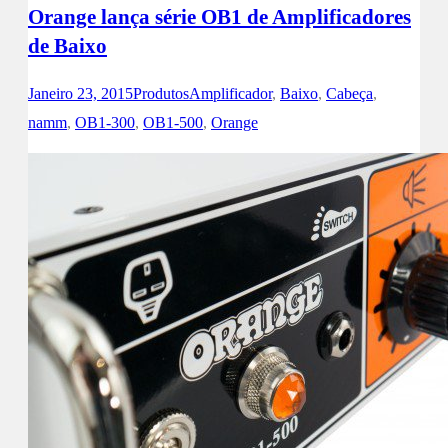
Orange lança série OB1 de Amplificadores
de Baixo
Janeiro 23, 2015
Produtos
Amplificador
,
Baixo
,
Cabeça
,
namm
,
OB1-300
,
OB1-500
,
Orange