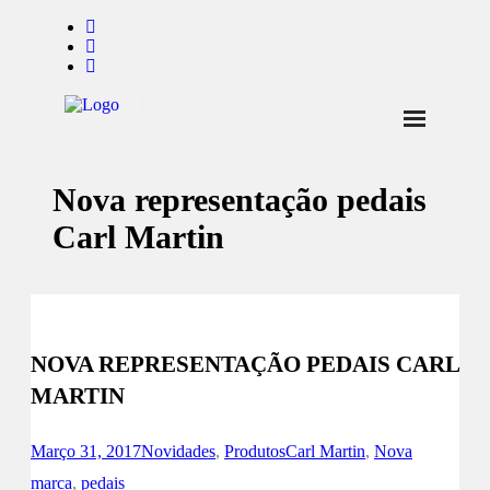
Início
Nova representação pedais
Notícias
Carl Martin
Marcas
Endorsers
Pontos de Venda
NOVA REPRESENTAÇÃO PEDAIS CARL
Promoções
MARTIN
Contactos
Março 31, 2017
Novidades
,
Produtos
Carl Martin
,
Nova
marca
,
pedais