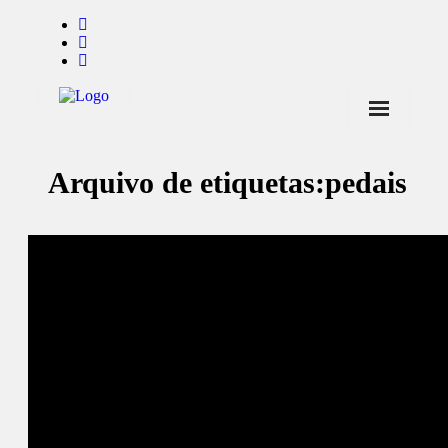
Início
Arquivo de etiquetas:
pedais
Notícias
Marcas
Endorsers
Pontos de Venda
Promoções
Contactos