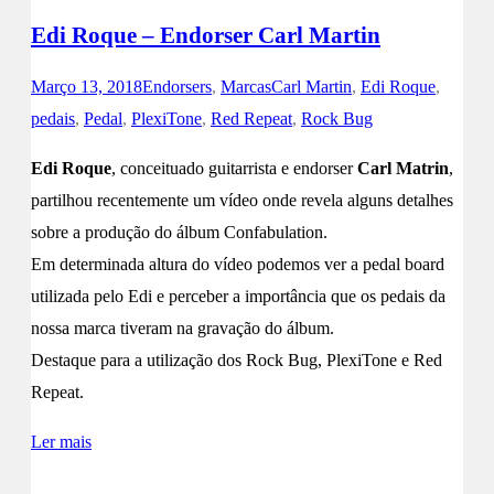
Edi Roque – Endorser Carl Martin
Março 13, 2018
Endorsers
,
Marcas
Carl Martin
,
Edi Roque
,
pedais
,
Pedal
,
PlexiTone
,
Red Repeat
,
Rock Bug
Edi Roque
, conceituado guitarrista e endorser
Carl Matrin
,
partilhou recentemente um vídeo onde revela alguns detalhes
sobre a produção do álbum Confabulation.
Em determinada altura do vídeo podemos ver a pedal board
utilizada pelo Edi e perceber a importância que os pedais da
nossa marca tiveram na gravação do álbum.
Destaque para a utilização dos Rock Bug, PlexiTone e Red
Repeat.
Ler mais