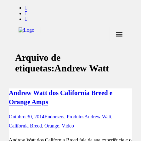
Início
Arquivo de
Notícias
etiquetas:
Andrew Watt
Marcas
Endorsers
Andrew Watt dos California Breed e
Pontos de Venda
Orange Amps
Promoções
Outubro 30, 2014
Endorsers
,
Produtos
Andrew Watt
,
Contactos
California Breed
,
Orange
,
Vídeo
Andrew Watt dos California Breed fala da sua experiência e o