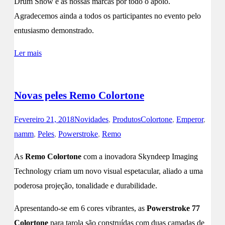
Drum Show e às nossas marcas por todo o apoio.
Agradecemos ainda a todos os participantes no evento pelo
entusiasmo demonstrado.
Ler mais
Novas peles Remo Colortone
Fevereiro 21, 2018
Novidades
,
Produtos
Colortone
,
Emperor
,
namm
,
Peles
,
Powerstroke
,
Remo
As
Remo Colortone
com a inovadora Skyndeep Imaging
Technology criam um novo visual espetacular, aliado a uma
poderosa projeção, tonalidade e durabilidade.
Apresentando-se em 6 cores vibrantes, as
Powerstroke 77
Colortone
para tarola são construídas com duas camadas de