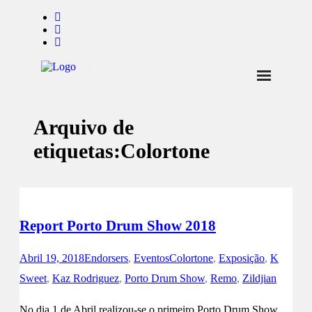
Início
Arquivo de
Notícias
etiquetas:
Colortone
Marcas
Endorsers
Pontos de Venda
Report Porto Drum Show 2018
Promoções
Abril 19, 2018
Endorsers
,
Eventos
Colortone
,
Exposição
,
K
Contactos
Sweet
,
Kaz Rodriguez
,
Porto Drum Show
,
Remo
,
Zildjian
No dia 1 de Abril realizou-se o primeiro Porto Drum Show,