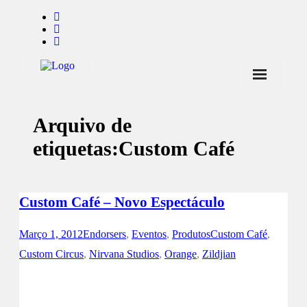
Início
Arquivo de
Notícias
etiquetas:
Custom Café
Marcas
Endorsers
Custom Café – Novo Espectáculo
Pontos de Venda
Março 1, 2012
Endorsers
,
Eventos
,
Produtos
Custom Café
,
Promoções
Custom Circus
,
Nirvana Studios
,
Orange
,
Zildjian
Contactos