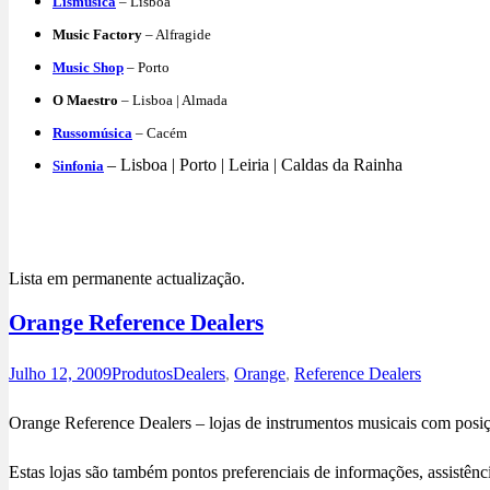
Lismúsica
– Lisboa
Music Factory
– Alfragide
Music Shop
– Porto
O Maestro
– Lisboa | Almada
Russomúsica
– Cacém
– Lisboa | Porto | Leiria | Caldas da Rainha
Sinfonia
Lista em permanente actualização.
Orange Reference Dealers
Julho 12, 2009
Produtos
Dealers
,
Orange
,
Reference Dealers
Orange Reference Dealers – lojas de instrumentos musicais com posiç
Estas lojas são também pontos preferenciais de informações, assistên