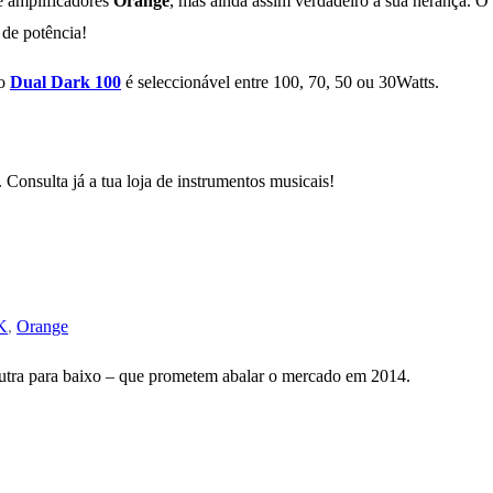
e amplificadores
Orange
, mas ainda assim verdadeiro à sua herança. O
 de potência!
do
Dual Dark 100
é seleccionável entre 100, 70, 50 ou 30Watts.
Consulta já a tua loja de instrumentos musicais!
K
,
Orange
outra para baixo – que prometem abalar o mercado em 2014.