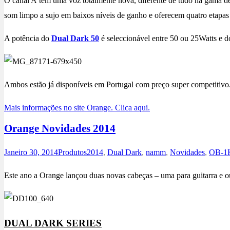
O canal A tem uma voz totalmente nova, diferente de tudo na gama d
som limpo a sujo em baixos níveis de ganho e oferecem quatro etapas
A potência do
Dual Dark 50
é seleccionável entre 50 ou 25Watts e 
Ambos estão já disponíveis em Portugal com preço super competitivo. 
Mais informações no site Orange. Clica aqui.
Orange Novidades 2014
Janeiro 30, 2014
Produtos
2014
,
Dual Dark
,
namm
,
Novidades
,
OB-1
Este ano a Orange lançou duas novas cabeças – uma para guitarra e 
DUAL DARK SERIES