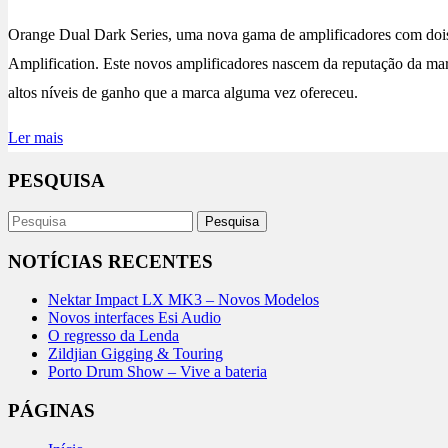
Orange Dual Dark Series, uma nova gama de amplificadores com dois 
Amplification. Este novos amplificadores nascem da reputação da mar
altos níveis de ganho que a marca alguma vez ofereceu.
Ler mais
PESQUISA
NOTÍCIAS RECENTES
Nektar Impact LX MK3 – Novos Modelos
Novos interfaces Esi Audio
O regresso da Lenda
Zildjian Gigging & Touring
Porto Drum Show – Vive a bateria
PÁGINAS