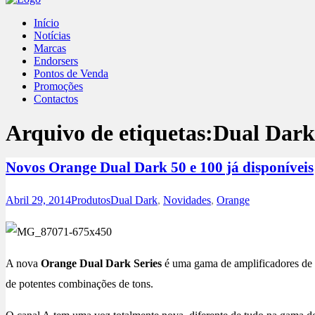
Início
Notícias
Marcas
Endorsers
Pontos de Venda
Promoções
Contactos
Arquivo de etiquetas:
Dual Dark
Novos Orange Dual Dark 50 e 100 já disponíveis
Abril 29, 2014
Produtos
Dual Dark
,
Novidades
,
Orange
A nova
Orange Dual Dark Series
é uma gama de amplificadores de a
de potentes combinações de tons.