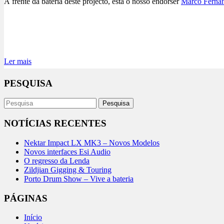
À frente da bateria deste projecto, está o nosso endorser
Marco Ferna
Evento Facebook
Ler mais
PESQUISA
NOTÍCIAS RECENTES
Nektar Impact LX MK3 – Novos Modelos
Novos interfaces Esi Audio
O regresso da Lenda
Zildjian Gigging & Touring
Porto Drum Show – Vive a bateria
PÁGINAS
Início