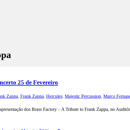
ppa
ncerto 25 de Fevereiro
rank Zappa
,
Frank Zappa
,
Hercules
,
Majestic Percussion
,
Marco Fernan
apresentação dos Brass Factory – A Tribute to Frank Zappa, no Audit