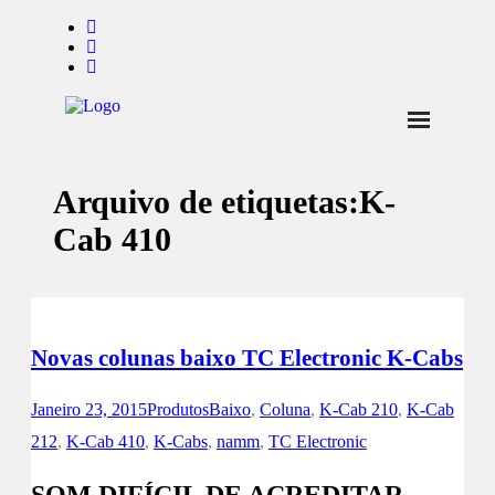
Início
Arquivo de etiquetas:
K-
Notícias
Cab 410
Marcas
Endorsers
Pontos de Venda
Novas colunas baixo TC Electronic K-Cabs
Promoções
Janeiro 23, 2015
Produtos
Baixo
,
Coluna
,
K-Cab 210
,
K-Cab
Contactos
212
,
K-Cab 410
,
K-Cabs
,
namm
,
TC Electronic
SOM DIFÍCIL DE ACREDITAR