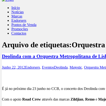
Início
Notícias
Marcas
Endorsers
Pontos de Venda
Promoções
Contactos
Arquivo de etiquetas:
Orquestra
Deolinda com a Orquestra Metropolitana de Li
Junho 22, 2012
Endorsers
,
Eventos
Deolinda
,
Majestic
,
Orquestra Met
É já no próximo dia 23 junho no CCB, o concerto dos Deolinda com 
Com o apoio
Road Crew
através das marcas
Zildjian
,
Remo
e
Maje