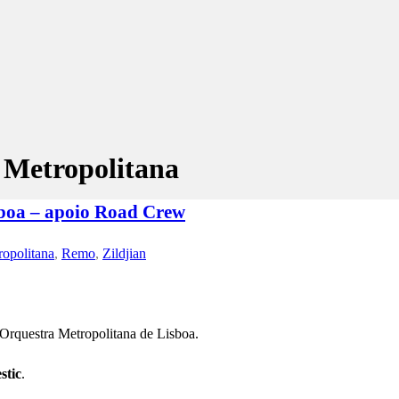
 Metropolitana
sboa – apoio Road Crew
ropolitana
,
Remo
,
Zildjian
Orquestra Metropolitana de Lisboa.
stic
.