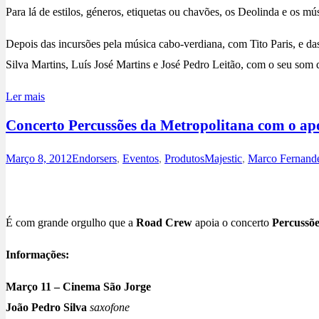
Para lá de estilos, géneros, etiquetas ou chavões, os Deolinda e os 
Depois das incursões pela música cabo-verdiana, com Tito Paris, e 
Silva Martins, Luís José Martins e José Pedro Leitão, com o seu som q
Ler mais
Concerto Percussões da Metropolitana com o apo
Março 8, 2012
Endorsers
,
Eventos
,
Produtos
Majestic
,
Marco Fernand
É com grande orgulho que a
Road Crew
apoia o concerto
Percussõe
Informações:
Março 11 – Cinema São Jorge
João Pedro Silva
saxofone