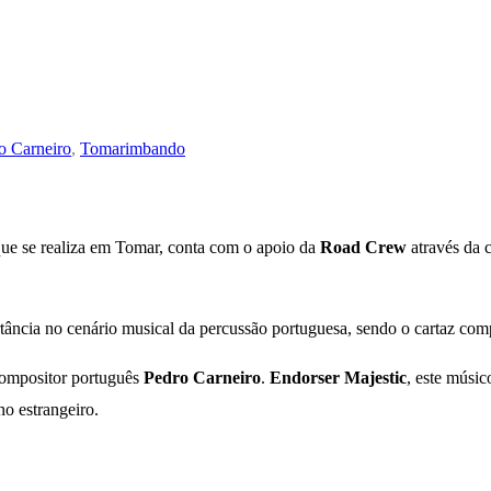
o Carneiro
,
Tomarimbando
o que se realiza em Tomar, conta com o apoio da
Road Crew
através da 
tância no cenário musical da percussão portuguesa, sendo o cartaz comp
 compositor português
Pedro Carneiro
.
Endorser Majestic
, este músi
o estrangeiro.