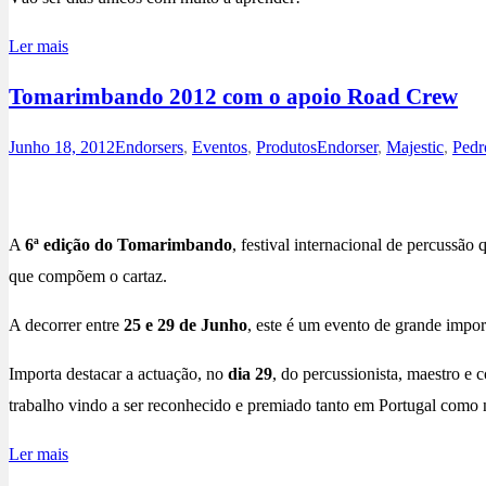
Ler mais
Tomarimbando 2012 com o apoio Road Crew
Junho 18, 2012
Endorsers
,
Eventos
,
Produtos
Endorser
,
Majestic
,
Pedr
A
6ª edição do Tomarimbando
, festival internacional de percussã
que compõem o cartaz.
A decorrer entre
25 e 29 de Junho
, este é um evento de grande impor
Importa destacar a actuação, no
dia 29
, do percussionista, maestro e
trabalho vindo a ser reconhecido e premiado tanto em Portugal como n
Ler mais