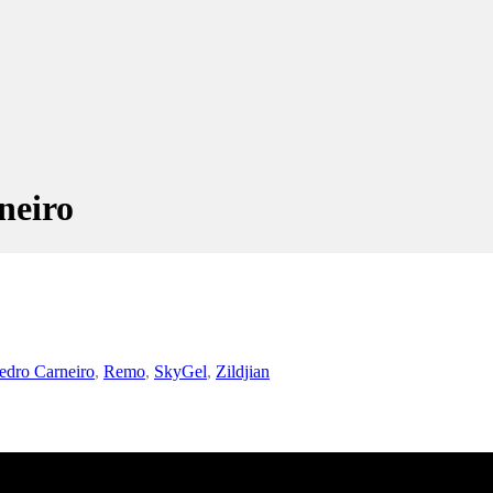
neiro
edro Carneiro
,
Remo
,
SkyGel
,
Zildjian