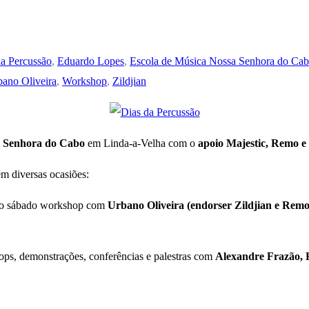
da Percussão
,
Eduardo Lopes
,
Escola de Música Nossa Senhora do Ca
ano Oliveira
,
Workshop
,
Zildjian
sa Senhora do Cabo
em Linda-a-Velha com o
apoio Majestic, Remo e
em diversas ocasiões:
No sábado workshop com
Urbano Oliveira (endorser Zildjian e Remo
s, demonstrações, conferências e palestras com
Alexandre Frazão, E