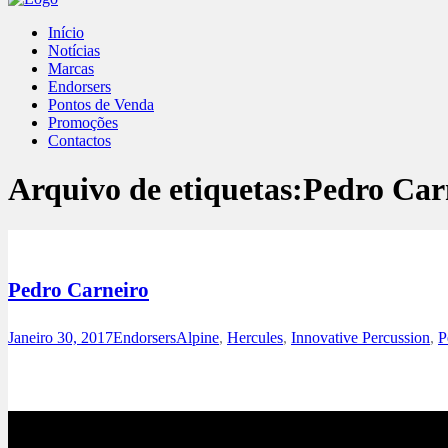
Início
Notícias
Marcas
Endorsers
Pontos de Venda
Promoções
Contactos
Arquivo de etiquetas:
Pedro Car
Pedro Carneiro
Janeiro 30, 2017
Endorsers
Alpine
,
Hercules
,
Innovative Percussion
,
P
Site
Facebook