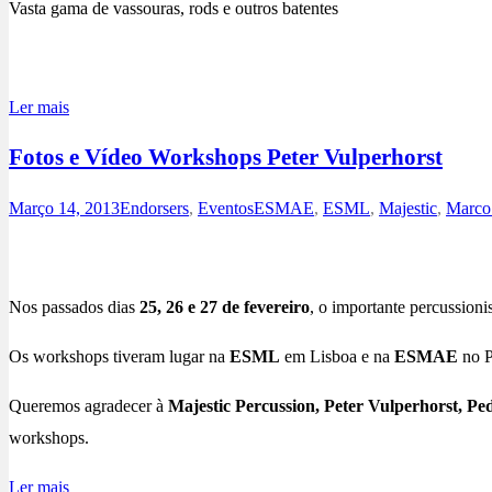
Vasta gama de vassouras, rods e outros batentes
.
Ler mais
Fotos e Vídeo Workshops Peter Vulperhorst
Março 14, 2013
Endorsers
,
Eventos
ESMAE
,
ESML
,
Majestic
,
Marco
Nos passados dias
25, 26 e 27 de fevereiro
, o importante percussion
Os workshops tiveram lugar na
ESML
em Lisboa e na
ESMAE
no P
Queremos agradecer à
Majestic Percussion, Peter Vulperhorst,
workshops.
Ler mais