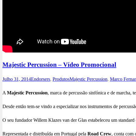
Majestic Percussion – Vídeo Promocional
Julho 31, 2014
Endorsers
,
Produtos
Majestic Percussion
,
Marco Ferna
A
Majestic Percussion
, marca de percussão sinfónica e de marcha, 
Desde então tem-se vindo a especializar nos instrumentos de percuss
O seu fundador Willem Klazes van der Glas estabeleceu um standard d
Representada e distribuída em Portugal pela
Road Crew
, conta com 