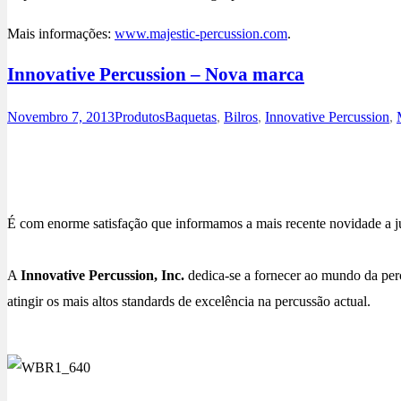
Mais informações:
www.majestic-percussion.com
.
Innovative Percussion – Nova marca
Novembro 7, 2013
Produtos
Baquetas
,
Bilros
,
Innovative Percussion
,
.
É com enorme satisfação que informamos a mais recente novidade a j
.
A
Innovative Percussion, Inc.
dedica-se a fornecer ao mundo da perc
atingir os mais altos standards de excelência na percussão actual.
.