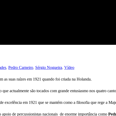
ndes
,
Pedro Carneiro
,
Sérgio Nogueira
,
Vídeo
tem as suas raízes em 1921 quando foi criada na Holanda.
ão que actualmente são tocados com grande entusiasmo nos quatro can
e excelência em 1921 que se mantém como a filosofia que rege a Maje
o apoio de percussionistas nacionais de enorme importância como
Pedr