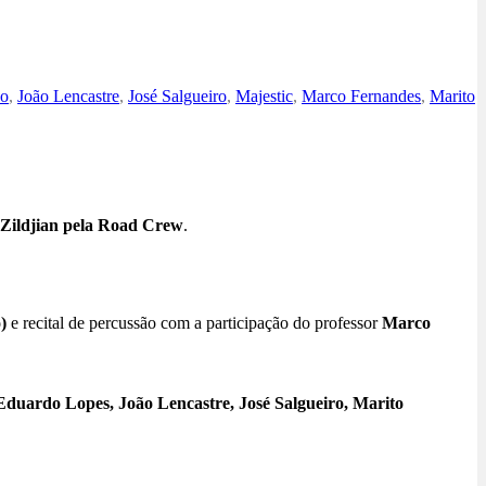
bo
,
João Lencastre
,
José Salgueiro
,
Majestic
,
Marco Fernandes
,
Marito
 Zildjian pela Road Crew
.
)
e recital de percussão com a participação do professor
Marco
duardo Lopes, João Lencastre, José Salgueiro, Marito