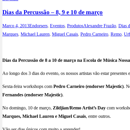
Dias da Percussão – 8, 9 e 10 de março
Março 4, 2013
Endorsers
,
Eventos
,
Produtos
Alexandre Frazão
,
Dias 
Marques
,
Michael Lauren
,
Miguel Casais
,
Pedro Carneiro
,
Remo
,
Urb
Dias da Percussão de 8 a 10 de março na Escola de Música Nos
Ao longo dos 3 dias do evento, os nossos artistas vão estar presentes 
Sexta-feira workshops com
Pedro Carneiro (endorser Majestic)
. 
Fernandes (endorser Majestic)
.
No domingo, 10 de março,
Zildjian/Remo Artist’s Day
com workshop
Marques, Michael Lauren e Miguel Casais
, entre outros.
Vão ser dias únicos com muito a aprender!