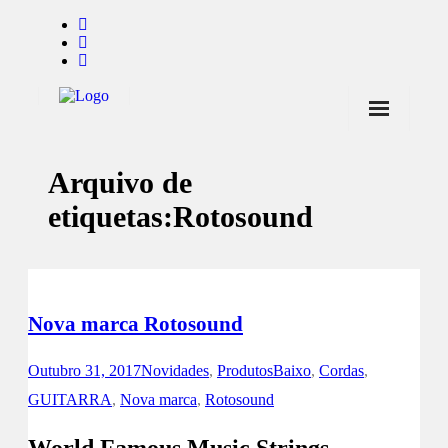
Início
Arquivo de
Notícias
etiquetas:
Rotosound
Marcas
Endorsers
Pontos de Venda
Nova marca Rotosound
Promoções
Outubro 31, 2017
Novidades
,
Produtos
Baixo
,
Cordas
,
Contactos
GUITARRA
,
Nova marca
,
Rotosound
World Famous Music Strings