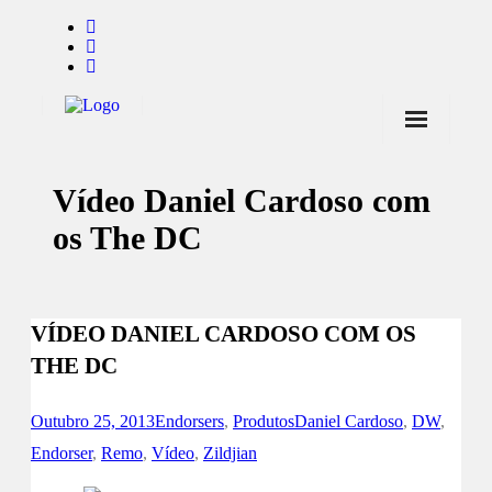
Início
Vídeo Daniel Cardoso com
Notícias
os The DC
Marcas
Endorsers
VÍDEO DANIEL CARDOSO COM OS
Pontos de Venda
THE DC
Promoções
Contactos
Outubro 25, 2013
Endorsers
,
Produtos
Daniel Cardoso
,
DW
,
Endorser
,
Remo
,
Vídeo
,
Zildjian