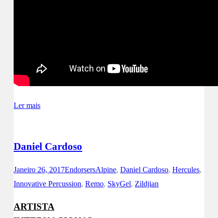
Ler mais
Daniel Cardoso
Janeiro 26, 2017
Endorsers
Alpine
,
Daniel Cardoso
,
Hercules
,
Innovative Percussion
,
Remo
,
SkyGel
,
Zildjian
ARTISTA