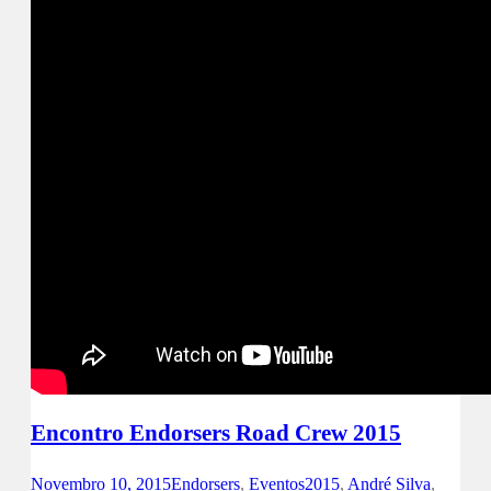
Encontro Endorsers Road Crew 2015
Novembro 10, 2015
Endorsers
,
Eventos
2015
,
André Silva
,