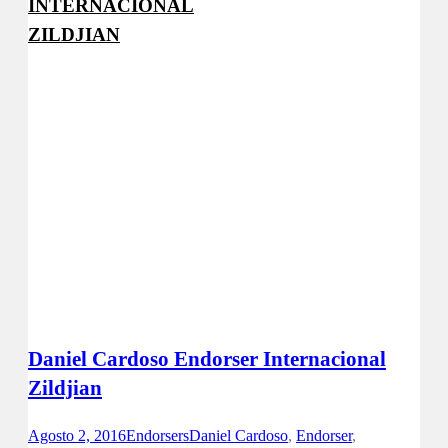
INTERNACIONAL
ZILDJIAN
Zildjian
Site
Facebook
Instagram
Daniel Cardoso Endorser Internacional
Zildjian
Agosto 2, 2016
Endorsers
Daniel Cardoso
,
Endorser
,