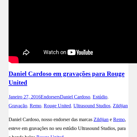
Daniel Cardoso em gravações para Rouge
United
Janeiro 27, 2016
Endorsers
Daniel Cardoso
,
Estúdio
,
Gravação
,
Remo
,
Rouge United
,
Ultrasound Studios
,
Zildjian
Daniel Cardoso, nosso endorser das marcas
Zildjian
e
Remo
,
esteve em gravações no seu estúdio Ultrasound Studios, para