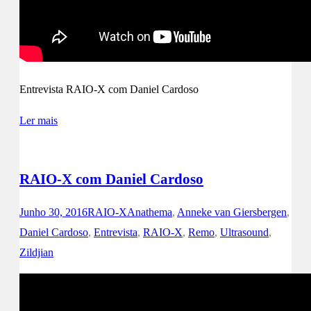
Entrevista RAIO-X com Daniel Cardoso
Ler mais
RAIO-X com Daniel Cardoso
Junho 30, 2016
RAIO-X
Anathema
,
Anneke van Giersbergen
,
Daniel Cardoso
,
Entrevista
,
RAIO-X
,
Remo
,
Ultrasound
,
Zildjian