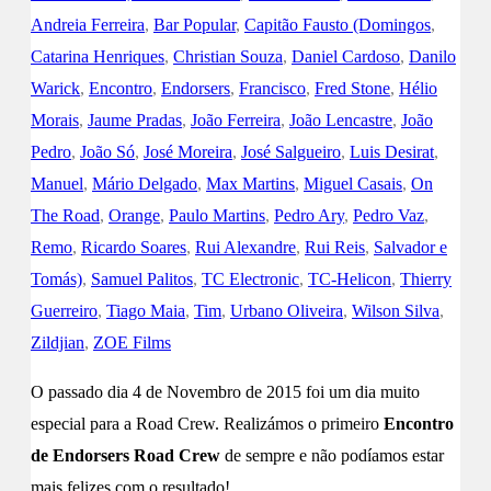
Andreia Ferreira
,
Bar Popular
,
Capitão Fausto (Domingos
,
Catarina Henriques
,
Christian Souza
,
Daniel Cardoso
,
Danilo
Warick
,
Encontro
,
Endorsers
,
Francisco
,
Fred Stone
,
Hélio
Morais
,
Jaume Pradas
,
João Ferreira
,
João Lencastre
,
João
Pedro
,
João Só
,
José Moreira
,
José Salgueiro
,
Luis Desirat
,
Manuel
,
Mário Delgado
,
Max Martins
,
Miguel Casais
,
On
The Road
,
Orange
,
Paulo Martins
,
Pedro Ary
,
Pedro Vaz
,
Remo
,
Ricardo Soares
,
Rui Alexandre
,
Rui Reis
,
Salvador e
Tomás)
,
Samuel Palitos
,
TC Electronic
,
TC-Helicon
,
Thierry
Guerreiro
,
Tiago Maia
,
Tim
,
Urbano Oliveira
,
Wilson Silva
,
Zildjian
,
ZOE Films
O passado dia 4 de Novembro de 2015 foi um dia muito
especial para a Road Crew. Realizámos o primeiro
Encontro
de Endorsers Road Crew
de sempre e não podíamos estar
mais felizes com o resultado!