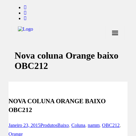
Início
Nova coluna Orange baixo
Notícias
OBC212
Marcas
Endorsers
Pontos de Venda
NOVA COLUNA ORANGE BAIXO
Promoções
OBC212
Contactos
Janeiro 23, 2015
Produtos
Baixo
,
Coluna
,
namm
,
OBC212
,
Orange