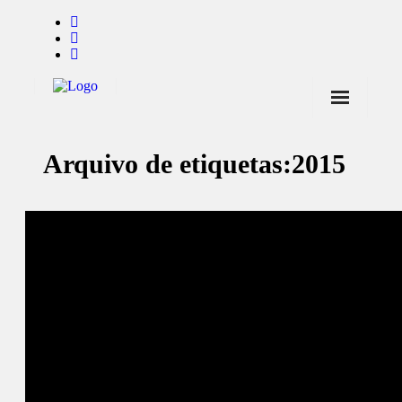
Início
Arquivo de etiquetas:
2015
Notícias
Marcas
Endorsers
Pontos de Venda
Promoções
Contactos