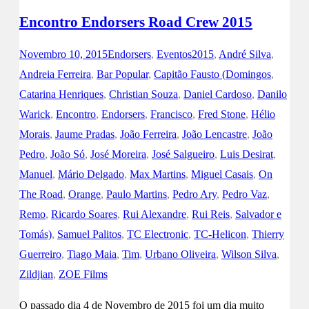
Encontro Endorsers Road Crew 2015
Novembro 10, 2015
Endorsers
,
Eventos
2015
,
André Silva
,
Andreia Ferreira
,
Bar Popular
,
Capitão Fausto (Domingos
,
Catarina Henriques
,
Christian Souza
,
Daniel Cardoso
,
Danilo
Warick
,
Encontro
,
Endorsers
,
Francisco
,
Fred Stone
,
Hélio
Morais
,
Jaume Pradas
,
João Ferreira
,
João Lencastre
,
João
Pedro
,
João Só
,
José Moreira
,
José Salgueiro
,
Luis Desirat
,
Manuel
,
Mário Delgado
,
Max Martins
,
Miguel Casais
,
On
The Road
,
Orange
,
Paulo Martins
,
Pedro Ary
,
Pedro Vaz
,
Remo
,
Ricardo Soares
,
Rui Alexandre
,
Rui Reis
,
Salvador e
Tomás)
,
Samuel Palitos
,
TC Electronic
,
TC-Helicon
,
Thierry
Guerreiro
,
Tiago Maia
,
Tim
,
Urbano Oliveira
,
Wilson Silva
,
Zildjian
,
ZOE Films
O passado dia 4 de Novembro de 2015 foi um dia muito