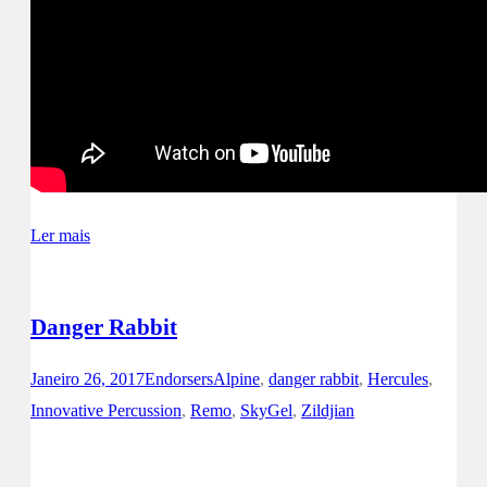
Ler mais
Danger Rabbit
Janeiro 26, 2017
Endorsers
Alpine
,
danger rabbit
,
Hercules
,
Innovative Percussion
,
Remo
,
SkyGel
,
Zildjian
Facebook