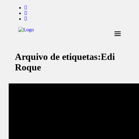
Início
Arquivo de etiquetas:
Edi
Notícias
Roque
Marcas
Endorsers
Pontos de Venda
Promoções
Contactos