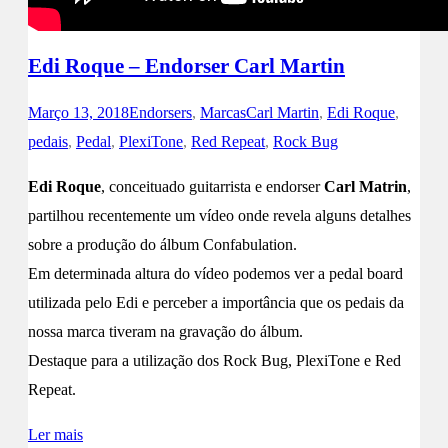
Edi Roque – Endorser Carl Martin
Março 13, 2018
Endorsers
,
Marcas
Carl Martin
,
Edi Roque
,
pedais
,
Pedal
,
PlexiTone
,
Red Repeat
,
Rock Bug
Edi Roque
, conceituado guitarrista e endorser
Carl Matrin
,
partilhou recentemente um vídeo onde revela alguns detalhes
sobre a produção do álbum Confabulation.
Em determinada altura do vídeo podemos ver a pedal board
utilizada pelo Edi e perceber a importância que os pedais da
nossa marca tiveram na gravação do álbum.
Destaque para a utilização dos Rock Bug, PlexiTone e Red
Repeat.
Ler mais